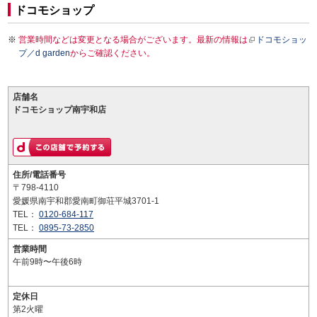
ドコモショップ
営業時間などは変更となる場合がございます。最新の情報は
ドコモショッ
プ／d garden
からご確認ください。
店舗名
ドコモショップ南宇和店
住所/電話番号
〒798-4110
愛媛県南宇和郡愛南町御荘平城3701-1
TEL：
0120-684-117
TEL：
0895-73-2850
営業時間
午前9時〜午後6時
定休日
第2火曜