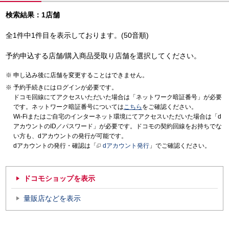
検索結果：1店舗
全1件中1件目を表示しております。(50音順)
予約申込する店舗/購入商品受取り店舗を選択してください。
申し込み後に店舗を変更することはできません。
予約手続きにはログインが必要です。
ドコモ回線にてアクセスいただいた場合は「ネットワーク暗証番号」が必要
です。ネットワーク暗証番号については
こちら
をご確認ください。
Wi-Fiまたはご自宅のインターネット環境にてアクセスいただいた場合は「d
アカウントのID／パスワード」が必要です。ドコモの契約回線をお持ちでな
い方も、dアカウントの発行が可能です。
dアカウントの発行・確認は「
dアカウント発行
」でご確認ください。
ドコモショップを表示
量販店などを表示