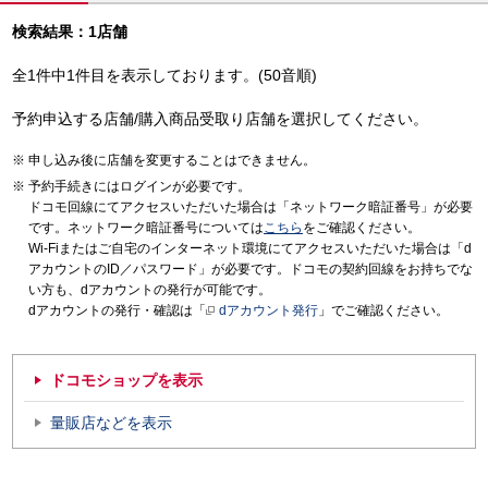
検索結果：1店舗
全1件中1件目を表示しております。(50音順)
予約申込する店舗/購入商品受取り店舗を選択してください。
申し込み後に店舗を変更することはできません。
予約手続きにはログインが必要です。
ドコモ回線にてアクセスいただいた場合は「ネットワーク暗証番号」が必要
です。ネットワーク暗証番号については
こちら
をご確認ください。
Wi-Fiまたはご自宅のインターネット環境にてアクセスいただいた場合は「d
アカウントのID／パスワード」が必要です。ドコモの契約回線をお持ちでな
い方も、dアカウントの発行が可能です。
dアカウントの発行・確認は「
dアカウント発行
」でご確認ください。
ドコモショップを表示
量販店などを表示