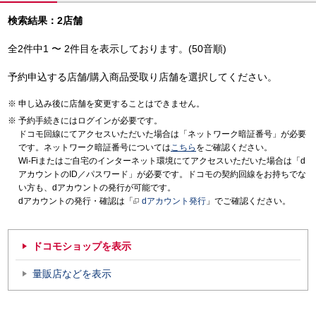
検索結果：2店舗
全2件中1 〜 2件目を表示しております。(50音順)
予約申込する店舗/購入商品受取り店舗を選択してください。
申し込み後に店舗を変更することはできません。
予約手続きにはログインが必要です。
ドコモ回線にてアクセスいただいた場合は「ネットワーク暗証番号」が必要
です。ネットワーク暗証番号については
こちら
をご確認ください。
Wi-Fiまたはご自宅のインターネット環境にてアクセスいただいた場合は「d
アカウントのID／パスワード」が必要です。ドコモの契約回線をお持ちでな
い方も、dアカウントの発行が可能です。
dアカウントの発行・確認は「
dアカウント発行
」でご確認ください。
ドコモショップを表示
量販店などを表示