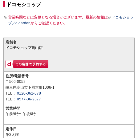
ドコモショップ
営業時間などは変更となる場合がございます。最新の情報は
ドコモショッ
プ／d garden
からご確認ください。
店舗名
ドコモショップ高山店
住所/電話番号
〒506-0052
岐阜県高山市下岡本町1006-1
TEL：
0120-362-378
TEL：
0577-36-2377
営業時間
午前9時〜午後6時
定休日
第2火曜