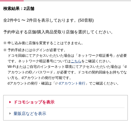
検索結果：2店舗
全2件中1 〜 2件目を表示しております。(50音順)
予約申込する店舗/購入商品受取り店舗を選択してください。
申し込み後に店舗を変更することはできません。
予約手続きにはログインが必要です。
ドコモ回線にてアクセスいただいた場合は「ネットワーク暗証番号」が必要
です。ネットワーク暗証番号については
こちら
をご確認ください。
Wi-Fiまたはご自宅のインターネット環境にてアクセスいただいた場合は「d
アカウントのID／パスワード」が必要です。ドコモの契約回線をお持ちでな
い方も、dアカウントの発行が可能です。
dアカウントの発行・確認は「
dアカウント発行
」でご確認ください。
ドコモショップを表示
量販店などを表示