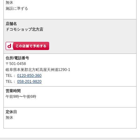
無休
施設に準ずる
店舗名
ドコモショップ北方店
住所/電話番号
〒501-0458
岐阜県本巣郡北方町高屋天神浦1290-1
TEL：
0120-850-360
TEL：
058-201-9820
営業時間
午前9時〜午後6時
定休日
無休