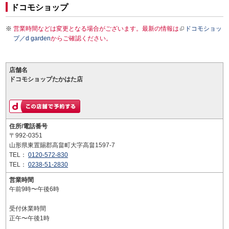
ドコモショップ
営業時間などは変更となる場合がございます。最新の情報は
ドコモショッ
プ／d garden
からご確認ください。
店舗名
ドコモショップたかはた店
住所/電話番号
〒992-0351
山形県東置賜郡高畠町大字高畠1597-7
TEL：
0120-572-830
TEL：
0238-51-2830
営業時間
午前9時〜午後6時
受付休業時間
正午〜午後1時