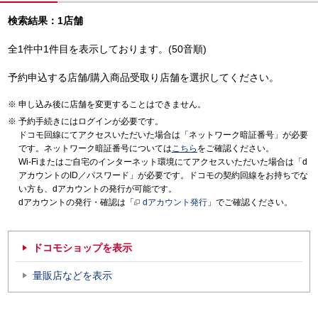
検索結果：1店舗
全1件中1件目を表示しております。(50音順)
予約申込する店舗/購入商品受取り店舗を選択してください。
申し込み後に店舗を変更することはできません。
予約手続きにはログインが必要です。
ドコモ回線にてアクセスいただいた場合は「ネットワーク暗証番号」が必要
です。ネットワーク暗証番号については
こちら
をご確認ください。
Wi-Fiまたはご自宅のインターネット環境にてアクセスいただいた場合は「d
アカウントのID／パスワード」が必要です。ドコモの契約回線をお持ちでな
い方も、dアカウントの発行が可能です。
dアカウントの発行・確認は「
dアカウント発行
」でご確認ください。
ドコモショップを表示
量販店などを表示