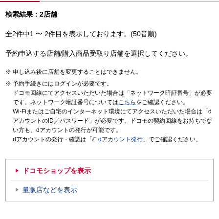
検索結果：2店舗
全2件中1 〜 2件目を表示しております。(50音順)
予約申込する店舗/購入商品受取り店舗を選択してください。
申し込み後に店舗を変更することはできません。
予約手続きにはログインが必要です。
ドコモ回線にてアクセスいただいた場合は「ネットワーク暗証番号」が必要
です。ネットワーク暗証番号については
こちら
をご確認ください。
Wi-Fiまたはご自宅のインターネット環境にてアクセスいただいた場合は「d
アカウントのID／パスワード」が必要です。ドコモの契約回線をお持ちでな
い方も、dアカウントの発行が可能です。
dアカウントの発行・確認は「
dアカウント発行
」でご確認ください。
ドコモショップを表示
量販店などを表示