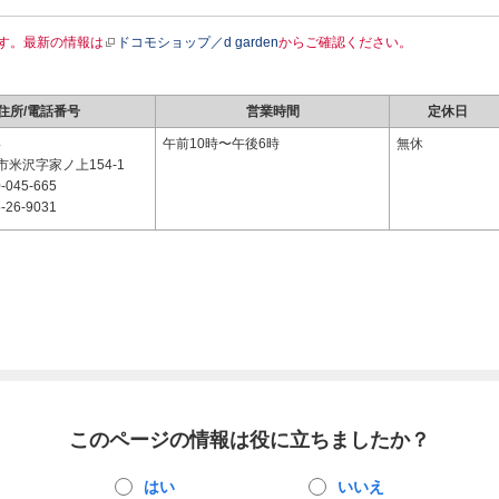
す。最新の情報は
ドコモショップ／d garden
からご確認ください。
住所/電話番号
営業時間
定休日
4
午前10時〜午後6時
無休
米沢字家ノ上154-1
-045-665
-26-9031
このページの情報は役に立ちましたか？
はい
いいえ