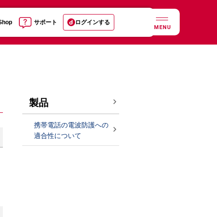
 Shop
サポート
ログインする
MENU
製品
携帯電話の電波防護への
適合性について