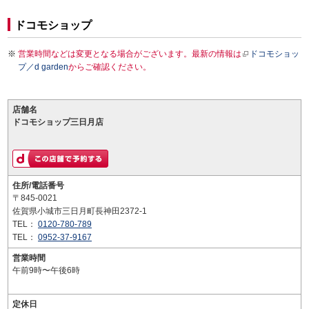
ドコモショップ
営業時間などは変更となる場合がございます。最新の情報は
ドコモショッ
プ／d garden
からご確認ください。
店舗名
ドコモショップ三日月店
住所/電話番号
〒845-0021
佐賀県小城市三日月町長神田2372-1
TEL：
0120-780-789
TEL：
0952-37-9167
営業時間
午前9時〜午後6時
定休日