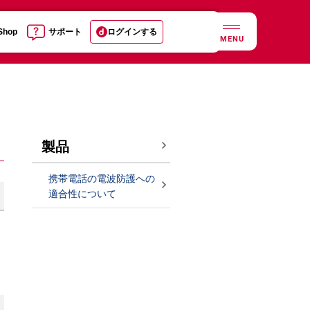
 Shop
サポート
ログインする
MENU
製品
携帯電話の電波防護への
適合性について