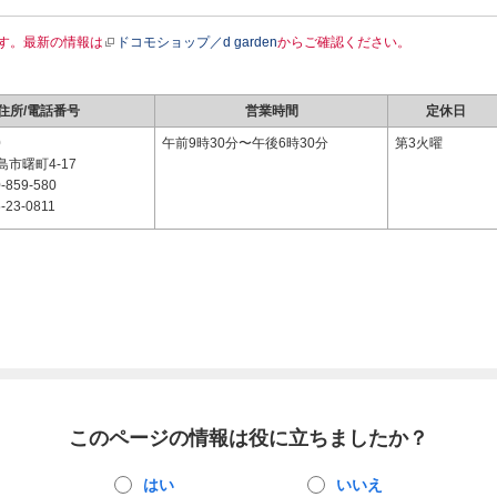
す。最新の情報は
ドコモショップ／d garden
からご確認ください。
住所/電話番号
営業時間
定休日
0
午前9時30分〜午後6時30分
第3火曜
市曙町4-17
-859-580
-23-0811
このページの情報は役に立ちましたか？
はい
いいえ