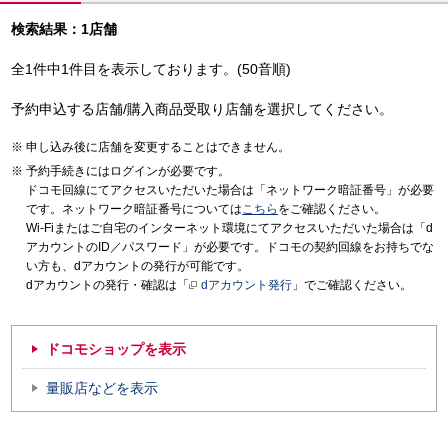
検索結果：1店舗
全1件中1件目を表示しております。(50音順)
予約申込する店舗/購入商品受取り店舗を選択してください。
申し込み後に店舗を変更することはできません。
予約手続きにはログインが必要です。
ドコモ回線にてアクセスいただいた場合は「ネットワーク暗証番号」が必要
です。ネットワーク暗証番号については
こちら
をご確認ください。
Wi-Fiまたはご自宅のインターネット環境にてアクセスいただいた場合は「d
アカウントのID／パスワード」が必要です。ドコモの契約回線をお持ちでな
い方も、dアカウントの発行が可能です。
dアカウントの発行・確認は「
dアカウント発行
」でご確認ください。
ドコモショップを表示
量販店などを表示