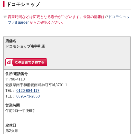
ドコモショップ
営業時間などは変更となる場合がございます。最新の情報は
ドコモショッ
プ／d garden
からご確認ください。
店舗名
ドコモショップ南宇和店
住所/電話番号
〒798-4110
愛媛県南宇和郡愛南町御荘平城3701-1
TEL：
0120-684-117
TEL：
0895-73-2850
営業時間
午前9時〜午後6時
定休日
第2火曜