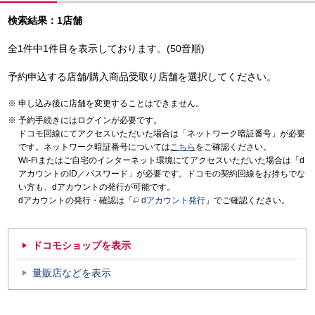
検索結果：1店舗
全1件中1件目を表示しております。(50音順)
予約申込する店舗/購入商品受取り店舗を選択してください。
申し込み後に店舗を変更することはできません。
予約手続きにはログインが必要です。
ドコモ回線にてアクセスいただいた場合は「ネットワーク暗証番号」が必要
です。ネットワーク暗証番号については
こちら
をご確認ください。
Wi-Fiまたはご自宅のインターネット環境にてアクセスいただいた場合は「d
アカウントのID／パスワード」が必要です。ドコモの契約回線をお持ちでな
い方も、dアカウントの発行が可能です。
dアカウントの発行・確認は「
dアカウント発行
」でご確認ください。
ドコモショップを表示
量販店などを表示