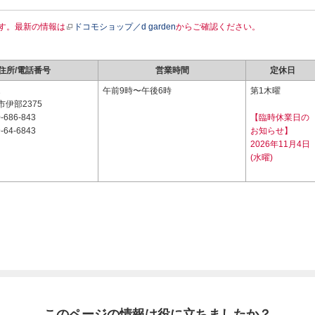
す。最新の情報は
ドコモショップ／d garden
からご確認ください。
住所/電話番号
営業時間
定休日
1
午前9時〜午後6時
第1木曜
伊部2375
-686-843
【臨時休業日の
-64-6843
お知らせ】
2026年11月4日
(水曜)
このページの情報は役に立ちましたか？