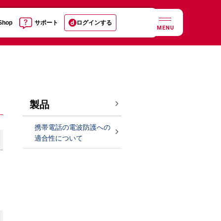
 Shop
サポート
ログインする
MENU
製品
携帯電話の電波防護への
適合性について