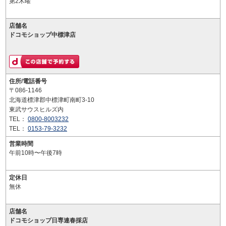
第2木曜
店舗名
ドコモショップ中標津店
住所/電話番号
〒086-1146
北海道標津郡中標津町南町3-10
東武サウスヒルズ内
TEL：
0800-8003232
TEL：
0153-79-3232
営業時間
午前10時〜午後7時
定休日
無休
店舗名
ドコモショップ日専連春採店