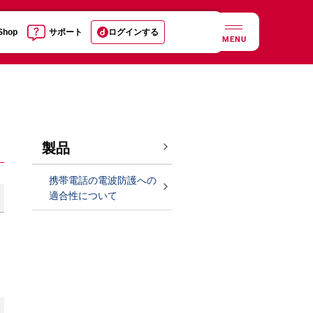
 Shop
サポート
ログインする
MENU
製品
携帯電話の電波防護への
適合性について