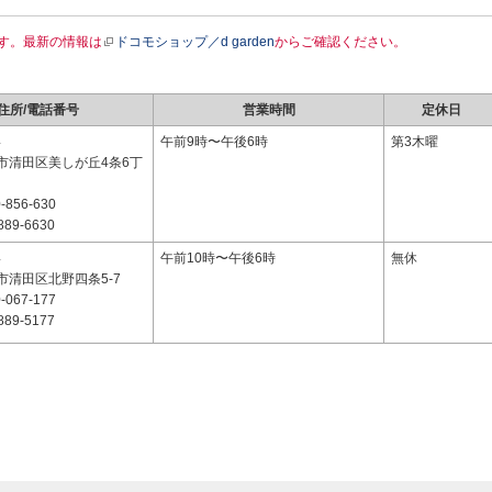
す。最新の情報は
ドコモショップ／d garden
からご確認ください。
住所/電話番号
営業時間
定休日
4
午前9時〜午後6時
第3木曜
市清田区美しが丘4条6丁
-856-630
889-6630
4
午前10時〜午後6時
無休
市清田区北野四条5-7
-067-177
889-5177