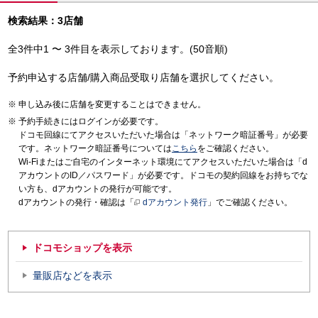
検索結果：3店舗
全3件中1 〜 3件目を表示しております。(50音順)
予約申込する店舗/購入商品受取り店舗を選択してください。
申し込み後に店舗を変更することはできません。
予約手続きにはログインが必要です。
ドコモ回線にてアクセスいただいた場合は「ネットワーク暗証番号」が必要
です。ネットワーク暗証番号については
こちら
をご確認ください。
Wi-Fiまたはご自宅のインターネット環境にてアクセスいただいた場合は「d
アカウントのID／パスワード」が必要です。ドコモの契約回線をお持ちでな
い方も、dアカウントの発行が可能です。
dアカウントの発行・確認は「
dアカウント発行
」でご確認ください。
ドコモショップを表示
量販店などを表示