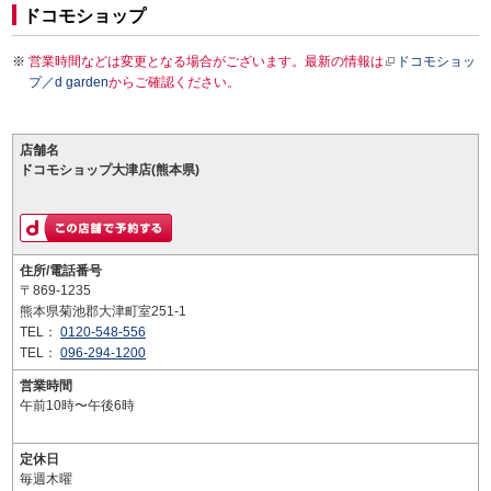
ドコモショップ
営業時間などは変更となる場合がございます。最新の情報は
ドコモショッ
プ／d garden
からご確認ください。
店舗名
ドコモショップ大津店(熊本県)
住所/電話番号
〒869-1235
熊本県菊池郡大津町室251-1
TEL：
0120-548-556
TEL：
096-294-1200
営業時間
午前10時〜午後6時
定休日
毎週木曜