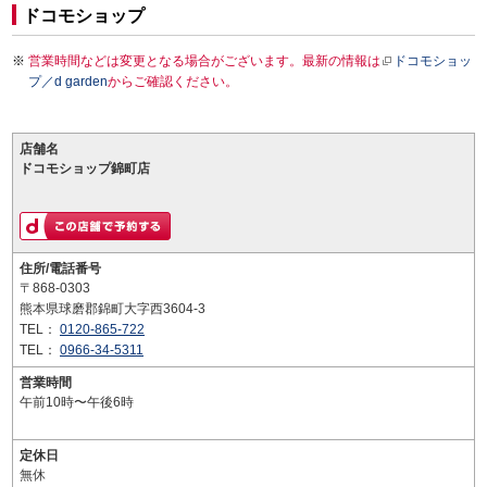
ドコモショップ
営業時間などは変更となる場合がございます。最新の情報は
ドコモショッ
プ／d garden
からご確認ください。
店舗名
ドコモショップ錦町店
住所/電話番号
〒868-0303
熊本県球磨郡錦町大字西3604-3
TEL：
0120-865-722
TEL：
0966-34-5311
営業時間
午前10時〜午後6時
定休日
無休