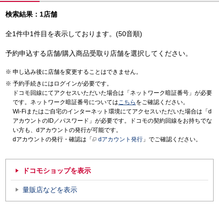
検索結果：1店舗
全1件中1件目を表示しております。(50音順)
予約申込する店舗/購入商品受取り店舗を選択してください。
申し込み後に店舗を変更することはできません。
予約手続きにはログインが必要です。
ドコモ回線にてアクセスいただいた場合は「ネットワーク暗証番号」が必要
です。ネットワーク暗証番号については
こちら
をご確認ください。
Wi-Fiまたはご自宅のインターネット環境にてアクセスいただいた場合は「d
アカウントのID／パスワード」が必要です。ドコモの契約回線をお持ちでな
い方も、dアカウントの発行が可能です。
dアカウントの発行・確認は「
dアカウント発行
」でご確認ください。
ドコモショップを表示
量販店などを表示