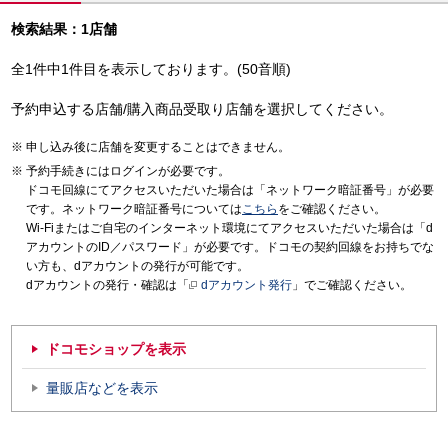
検索結果：1店舗
全1件中1件目を表示しております。(50音順)
予約申込する店舗/購入商品受取り店舗を選択してください。
申し込み後に店舗を変更することはできません。
予約手続きにはログインが必要です。
ドコモ回線にてアクセスいただいた場合は「ネットワーク暗証番号」が必要
です。ネットワーク暗証番号については
こちら
をご確認ください。
Wi-Fiまたはご自宅のインターネット環境にてアクセスいただいた場合は「d
アカウントのID／パスワード」が必要です。ドコモの契約回線をお持ちでな
い方も、dアカウントの発行が可能です。
dアカウントの発行・確認は「
dアカウント発行
」でご確認ください。
ドコモショップを表示
量販店などを表示