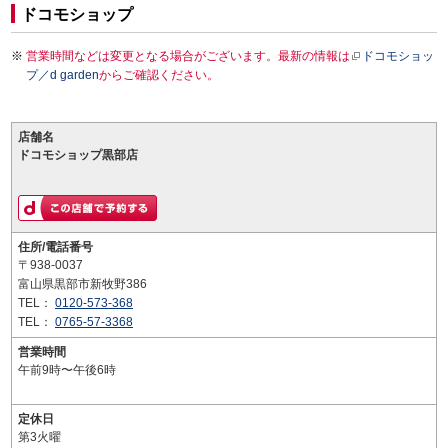
ドコモショップ
営業時間などは変更となる場合がございます。最新の情報は
ドコモショッ
プ／d garden
からご確認ください。
店舗名
ドコモショップ黒部店
住所/電話番号
〒938-0037
富山県黒部市新牧野386
TEL：
0120-573-368
TEL：
0765-57-3368
営業時間
午前9時〜午後6時
定休日
第3火曜