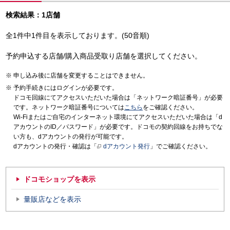
検索結果：1店舗
全1件中1件目を表示しております。(50音順)
予約申込する店舗/購入商品受取り店舗を選択してください。
申し込み後に店舗を変更することはできません。
予約手続きにはログインが必要です。
ドコモ回線にてアクセスいただいた場合は「ネットワーク暗証番号」が必要
です。ネットワーク暗証番号については
こちら
をご確認ください。
Wi-Fiまたはご自宅のインターネット環境にてアクセスいただいた場合は「d
アカウントのID／パスワード」が必要です。ドコモの契約回線をお持ちでな
い方も、dアカウントの発行が可能です。
dアカウントの発行・確認は「
dアカウント発行
」でご確認ください。
ドコモショップを表示
量販店などを表示