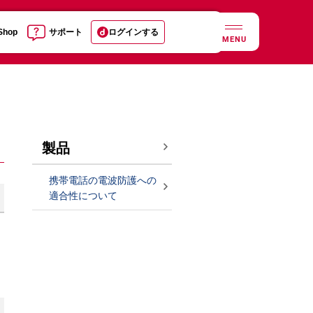
 Shop
サポート
ログインする
MENU
製品
携帯電話の電波防護への
適合性について