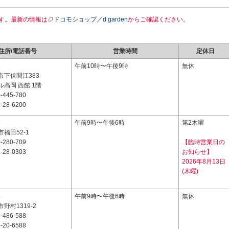
す。最新の情報は
ドコモショップ／d garden
からご確認ください。
住所/電話番号
営業時間
定休日
3
午前10時〜午後9時
無休
市下伏間江383
高岡 西館 1階
-445-780
-28-6200
9
午前9時〜午後6時
第2木曜
福田52-1
-280-709
【臨時営業日の
-28-0303
お知らせ】
2026年8月13日
(木曜)
4
午前9時〜午後6時
無休
野村1319-2
-486-588
-20-6588