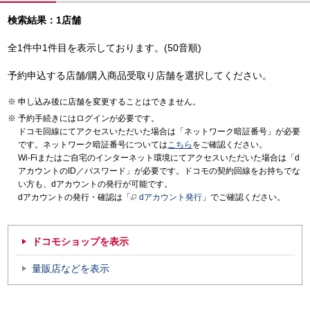
検索結果：1店舗
全1件中1件目を表示しております。(50音順)
予約申込する店舗/購入商品受取り店舗を選択してください。
申し込み後に店舗を変更することはできません。
予約手続きにはログインが必要です。
ドコモ回線にてアクセスいただいた場合は「ネットワーク暗証番号」が必要
です。ネットワーク暗証番号については
こちら
をご確認ください。
Wi-Fiまたはご自宅のインターネット環境にてアクセスいただいた場合は「d
アカウントのID／パスワード」が必要です。ドコモの契約回線をお持ちでな
い方も、dアカウントの発行が可能です。
dアカウントの発行・確認は「
dアカウント発行
」でご確認ください。
ドコモショップを表示
量販店などを表示