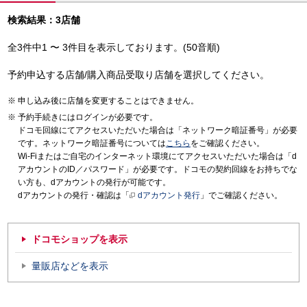
検索結果：3店舗
全3件中1 〜 3件目を表示しております。(50音順)
予約申込する店舗/購入商品受取り店舗を選択してください。
申し込み後に店舗を変更することはできません。
予約手続きにはログインが必要です。
ドコモ回線にてアクセスいただいた場合は「ネットワーク暗証番号」が必要
です。ネットワーク暗証番号については
こちら
をご確認ください。
Wi-Fiまたはご自宅のインターネット環境にてアクセスいただいた場合は「d
アカウントのID／パスワード」が必要です。ドコモの契約回線をお持ちでな
い方も、dアカウントの発行が可能です。
dアカウントの発行・確認は「
dアカウント発行
」でご確認ください。
ドコモショップを表示
量販店などを表示