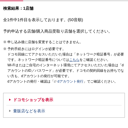
検索結果：1店舗
全1件中1件目を表示しております。(50音順)
予約申込する店舗/購入商品受取り店舗を選択してください。
申し込み後に店舗を変更することはできません。
予約手続きにはログインが必要です。
ドコモ回線にてアクセスいただいた場合は「ネットワーク暗証番号」が必要
です。ネットワーク暗証番号については
こちら
をご確認ください。
Wi-Fiまたはご自宅のインターネット環境にてアクセスいただいた場合は「d
アカウントのID／パスワード」が必要です。ドコモの契約回線をお持ちでな
い方も、dアカウントの発行が可能です。
dアカウントの発行・確認は「
dアカウント発行
」でご確認ください。
ドコモショップを表示
量販店などを表示