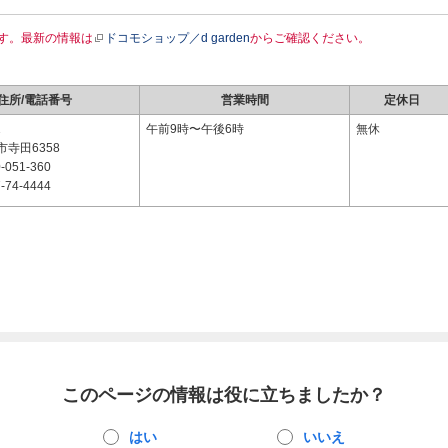
す。最新の情報は
ドコモショップ／d garden
からご確認ください。
住所/電話番号
営業時間
定休日
1
午前9時〜午後6時
無休
寺田6358
-051-360
-74-4444
このページの情報は役に立ちましたか？
はい
いいえ