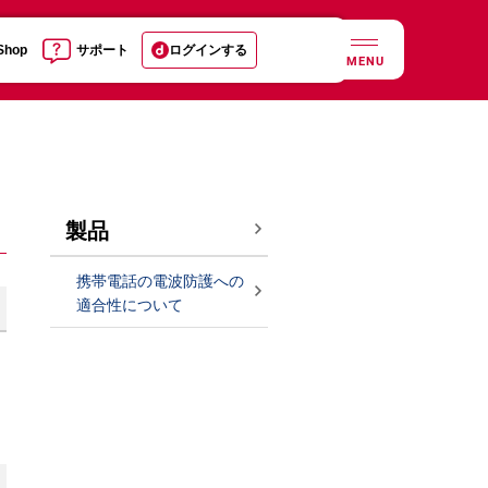
 Shop
サポート
ログインする
MENU
製品
携帯電話の電波防護への
適合性について