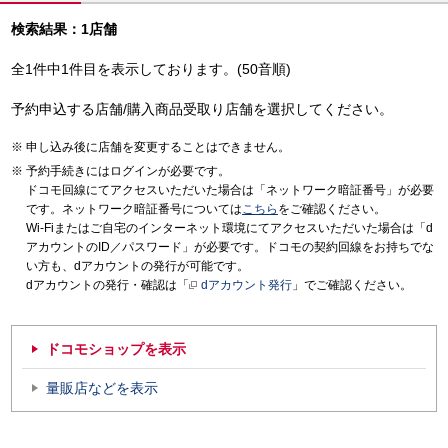
検索結果：1店舗
全1件中1件目を表示しております。(50音順)
予約申込する店舗/購入商品受取り店舗を選択してください。
申し込み後に店舗を変更することはできません。
予約手続きにはログインが必要です。
ドコモ回線にてアクセスいただいた場合は「ネットワーク暗証番号」が必要
です。ネットワーク暗証番号については
こちら
をご確認ください。
Wi-Fiまたはご自宅のインターネット環境にてアクセスいただいた場合は「d
アカウントのID／パスワード」が必要です。ドコモの契約回線をお持ちでな
い方も、dアカウントの発行が可能です。
dアカウントの発行・確認は「
dアカウント発行
」でご確認ください。
ドコモショップを表示
量販店などを表示