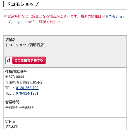
ドコモショップ
営業時間などは変更となる場合がございます。最新の情報は
ドコモショッ
プ／d garden
からご確認ください。
店舗名
ドコモショップ西明石店
住所/電話番号
〒673-0044
兵庫県明石市藤江854-2
TEL：
0120-262-700
TEL：
078-924-1931
営業時間
午前9時〜午後6時
定休日
第3木曜