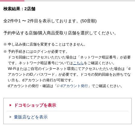
検索結果：2店舗
全2件中1 〜 2件目を表示しております。(50音順)
予約申込する店舗/購入商品受取り店舗を選択してください。
申し込み後に店舗を変更することはできません。
予約手続きにはログインが必要です。
ドコモ回線にてアクセスいただいた場合は「ネットワーク暗証番号」が必要
です。ネットワーク暗証番号については
こちら
をご確認ください。
Wi-Fiまたはご自宅のインターネット環境にてアクセスいただいた場合は「d
アカウントのID／パスワード」が必要です。ドコモの契約回線をお持ちでな
い方も、dアカウントの発行が可能です。
dアカウントの発行・確認は「
dアカウント発行
」でご確認ください。
ドコモショップを表示
量販店などを表示