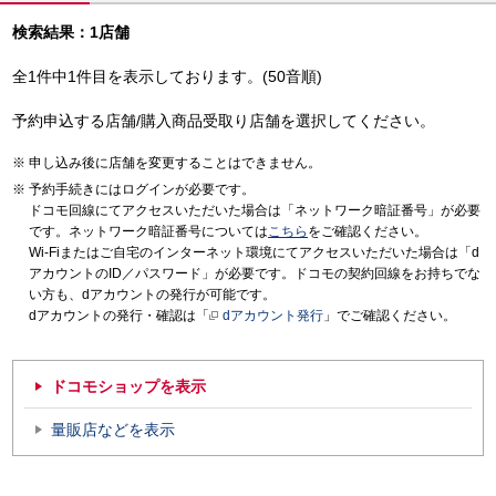
検索結果：1店舗
全1件中1件目を表示しております。(50音順)
予約申込する店舗/購入商品受取り店舗を選択してください。
申し込み後に店舗を変更することはできません。
予約手続きにはログインが必要です。
ドコモ回線にてアクセスいただいた場合は「ネットワーク暗証番号」が必要
です。ネットワーク暗証番号については
こちら
をご確認ください。
Wi-Fiまたはご自宅のインターネット環境にてアクセスいただいた場合は「d
アカウントのID／パスワード」が必要です。ドコモの契約回線をお持ちでな
い方も、dアカウントの発行が可能です。
dアカウントの発行・確認は「
dアカウント発行
」でご確認ください。
ドコモショップを表示
量販店などを表示