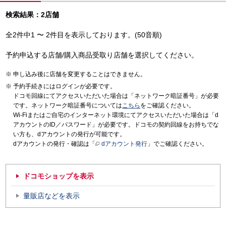
検索結果：2店舗
全2件中1 〜 2件目を表示しております。(50音順)
予約申込する店舗/購入商品受取り店舗を選択してください。
申し込み後に店舗を変更することはできません。
予約手続きにはログインが必要です。
ドコモ回線にてアクセスいただいた場合は「ネットワーク暗証番号」が必要
です。ネットワーク暗証番号については
こちら
をご確認ください。
Wi-Fiまたはご自宅のインターネット環境にてアクセスいただいた場合は「d
アカウントのID／パスワード」が必要です。ドコモの契約回線をお持ちでな
い方も、dアカウントの発行が可能です。
dアカウントの発行・確認は「
dアカウント発行
」でご確認ください。
ドコモショップを表示
量販店などを表示