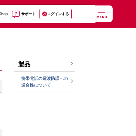
 Shop
サポート
ログインする
MENU
製品
携帯電話の電波防護への
適合性について