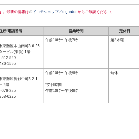
す。最新の情報は
ドコモショップ／d garden
からご確認ください。
住所/電話番号
営業時間
定休日
5
午前10時〜午後7時
第2木曜
東灘区本山南町8-6-26
ービル(東側) 1階
-512-529
436-1595
4
午前10時〜午後9時
無休
東灘区御影中町3-2-1
 2階
*受付時間
-076-225
午前10時〜午後8時
858-6225