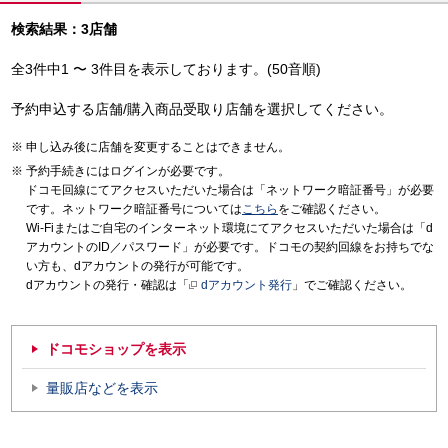
検索結果：3店舗
全3件中1 〜 3件目を表示しております。(50音順)
予約申込する店舗/購入商品受取り店舗を選択してください。
申し込み後に店舗を変更することはできません。
予約手続きにはログインが必要です。
ドコモ回線にてアクセスいただいた場合は「ネットワーク暗証番号」が必要
です。ネットワーク暗証番号については
こちら
をご確認ください。
Wi-Fiまたはご自宅のインターネット環境にてアクセスいただいた場合は「d
アカウントのID／パスワード」が必要です。ドコモの契約回線をお持ちでな
い方も、dアカウントの発行が可能です。
dアカウントの発行・確認は「
dアカウント発行
」でご確認ください。
ドコモショップを表示
量販店などを表示