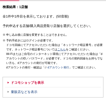
検索結果：1店舗
全1件中1件目を表示しております。(50音順)
予約申込する店舗/購入商品受取り店舗を選択してください。
申し込み後に店舗を変更することはできません。
予約手続きにはログインが必要です。
ドコモ回線にてアクセスいただいた場合は「ネットワーク暗証番号」が必要
です。ネットワーク暗証番号については
こちら
をご確認ください。
Wi-Fiまたはご自宅のインターネット環境にてアクセスいただいた場合は「d
アカウントのID／パスワード」が必要です。ドコモの契約回線をお持ちでな
い方も、dアカウントの発行が可能です。
dアカウントの発行・確認は「
dアカウント発行
」でご確認ください。
ドコモショップを表示
量販店などを表示