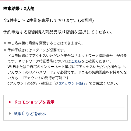
検索結果：2店舗
全2件中1 〜 2件目を表示しております。(50音順)
予約申込する店舗/購入商品受取り店舗を選択してください。
申し込み後に店舗を変更することはできません。
予約手続きにはログインが必要です。
ドコモ回線にてアクセスいただいた場合は「ネットワーク暗証番号」が必要
です。ネットワーク暗証番号については
こちら
をご確認ください。
Wi-Fiまたはご自宅のインターネット環境にてアクセスいただいた場合は「d
アカウントのID／パスワード」が必要です。ドコモの契約回線をお持ちでな
い方も、dアカウントの発行が可能です。
dアカウントの発行・確認は「
dアカウント発行
」でご確認ください。
ドコモショップを表示
量販店などを表示