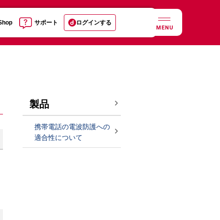
 Shop
サポート
ログインする
MENU
製品
携帯電話の電波防護への
適合性について