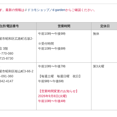
す。最新の情報は
ドコモショップ／d garden
からご確認ください。
住所/電話番号
営業時間
定休日
4
午前10時〜午後9時
無休
屋市昭和区広路町石坂2-
※受付時間
 3階
午前10時〜午後8時
-770-080
715-8730
4
午前10時〜午後7時
第3火曜
市昭和区桜山町3-66-2
-091-360
【毎週土曜 毎週日曜 祝日】
842-4147
午前9時〜午後6時
【営業時間変更のお知らせ】
2026年9月8日(火曜)
午前10時〜午後4時