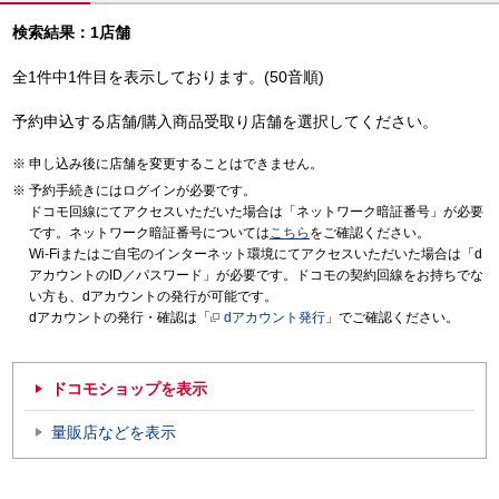
検索結果：1店舗
全1件中1件目を表示しております。(50音順)
予約申込する店舗/購入商品受取り店舗を選択してください。
申し込み後に店舗を変更することはできません。
予約手続きにはログインが必要です。
ドコモ回線にてアクセスいただいた場合は「ネットワーク暗証番号」が必要
です。ネットワーク暗証番号については
こちら
をご確認ください。
Wi-Fiまたはご自宅のインターネット環境にてアクセスいただいた場合は「d
アカウントのID／パスワード」が必要です。ドコモの契約回線をお持ちでな
い方も、dアカウントの発行が可能です。
dアカウントの発行・確認は「
dアカウント発行
」でご確認ください。
ドコモショップを表示
量販店などを表示