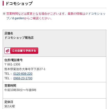
ドコモショップ
営業時間などは変更となる場合がございます。最新の情報は
ドコモショッ
プ／d garden
からご確認ください。
店舗名
ドコモショップ菊池店
住所/電話番号
〒861-1306
熊本県菊池市大琳寺字下原27-1
TEL：
0120-608-220
TEL：
0968-23-1700
営業時間
午前10時30分〜午後6時
定休日
第2火曜