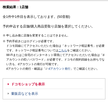
検索結果：1店舗
全1件中1件目を表示しております。(50音順)
予約申込する店舗/購入商品受取り店舗を選択してください。
申し込み後に店舗を変更することはできません。
予約手続きにはログインが必要です。
ドコモ回線にてアクセスいただいた場合は「ネットワーク暗証番号」が必要
です。ネットワーク暗証番号については
こちら
をご確認ください。
Wi-Fiまたはご自宅のインターネット環境にてアクセスいただいた場合は「d
アカウントのID／パスワード」が必要です。ドコモの契約回線をお持ちでな
い方も、dアカウントの発行が可能です。
dアカウントの発行・確認は「
dアカウント発行
」でご確認ください。
ドコモショップを表示
量販店などを表示