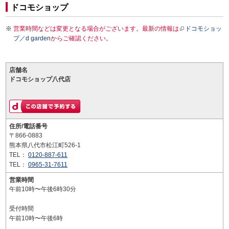
ドコモショップ
営業時間などは変更となる場合がございます。最新の情報は
ドコモショッ
プ／d garden
からご確認ください。
店舗名
ドコモショップ八代店
住所/電話番号
〒866-0883
熊本県八代市松江町526-1
TEL：
0120-887-611
TEL：
0965-31-7611
営業時間
午前10時〜午後6時30分
受付時間
午前10時〜午後6時