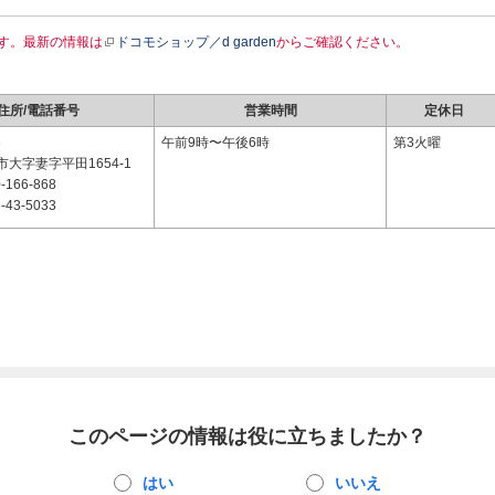
す。最新の情報は
ドコモショップ／d garden
からご確認ください。
住所/電話番号
営業時間
定休日
3
午前9時〜午後6時
第3火曜
大字妻字平田1654-1
-166-868
-43-5033
このページの情報は役に立ちましたか？
はい
いいえ