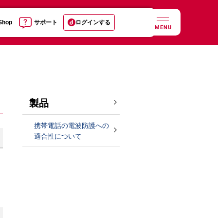
 Shop
サポート
ログインする
MENU
製品
携帯電話の電波防護への
適合性について