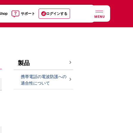
 Shop
サポート
ログインする
MENU
製品
携帯電話の電波防護への
適合性について