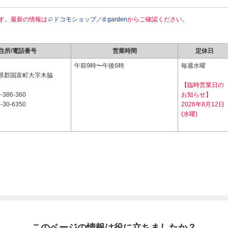
す。最新の情報は
ドコモショップ／d garden
からご確認ください。
住所/電話番号
営業時間
定休日
3
午前9時〜午後6時
毎週水曜
県郡国富町大字木脇
【臨時営業日の
-386-360
お知らせ】
-30-6350
2026年8月12日
(水曜)
このページの情報は役に立ちましたか？