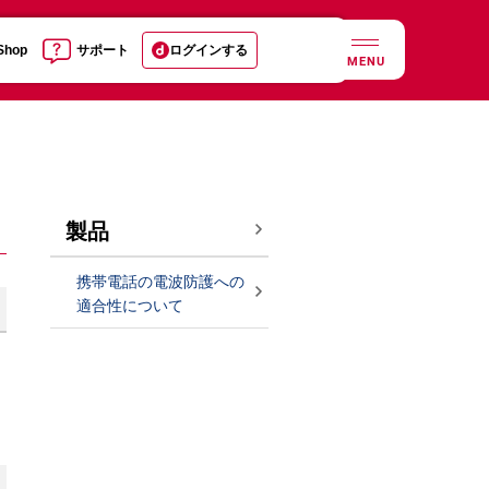
 Shop
サポート
ログインする
MENU
製品
携帯電話の電波防護への
適合性について