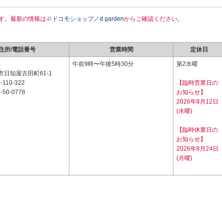
す。最新の情報は
ドコモショップ／d garden
からご確認ください。
住所/電話番号
営業時間
定休日
4
午前9時〜午後5時30分
第2水曜
日知屋古田町61-1
-110-322
【臨時営業日の
-50-0778
お知らせ】
2026年8月12日
(水曜)
【臨時休業日の
お知らせ】
2026年8月24日
(月曜)