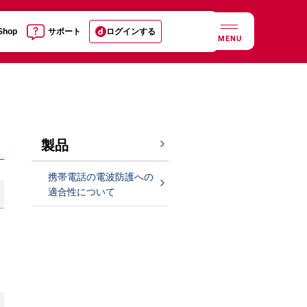
 Shop
サポート
ログインする
MENU
製品
携帯電話の電波防護への
適合性について