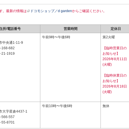
す。最新の情報は
ドコモショップ／d garden
からご確認ください。
住所/電話番号
営業時間
定休日
1
午前9時〜午後6時
第2火曜
中央通1-11-9
-168-682
【臨時営業日の
-21-1919
お知らせ】
2026年8月11日
(火曜)
【臨時休業日の
お知らせ】
2026年8月18日
(火曜)
3
午前10時〜午後6時
無休
大字星倉4437-1
-566-557
-55-8701