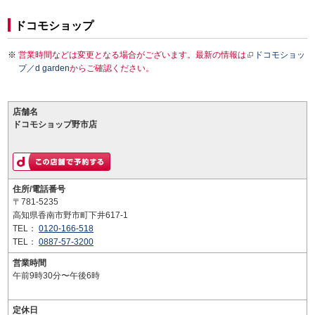
ドコモショップ
営業時間などは変更となる場合がございます。最新の情報は
ドコモショッ
プ／d garden
からご確認ください。
店舗名
ドコモショップ野市店
住所/電話番号
〒781-5235
高知県香南市野市町下井617-1
TEL：
0120-166-518
TEL：
0887-57-3200
営業時間
午前9時30分〜午後6時
定休日