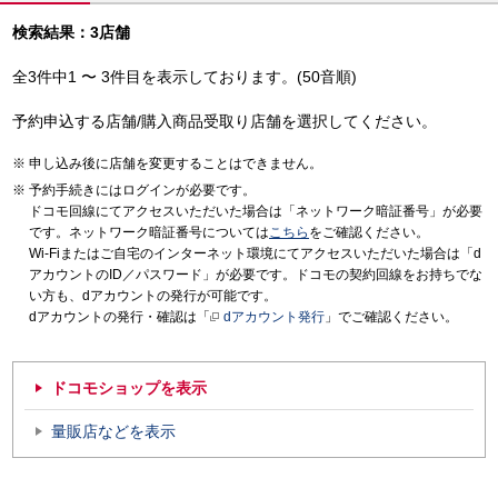
検索結果：3店舗
全3件中1 〜 3件目を表示しております。(50音順)
予約申込する店舗/購入商品受取り店舗を選択してください。
申し込み後に店舗を変更することはできません。
予約手続きにはログインが必要です。
ドコモ回線にてアクセスいただいた場合は「ネットワーク暗証番号」が必要
です。ネットワーク暗証番号については
こちら
をご確認ください。
Wi-Fiまたはご自宅のインターネット環境にてアクセスいただいた場合は「d
アカウントのID／パスワード」が必要です。ドコモの契約回線をお持ちでな
い方も、dアカウントの発行が可能です。
dアカウントの発行・確認は「
dアカウント発行
」でご確認ください。
ドコモショップを表示
量販店などを表示