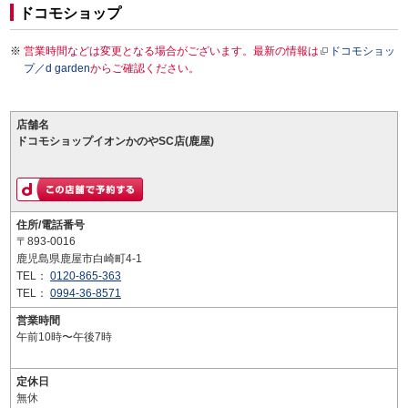
ドコモショップ
営業時間などは変更となる場合がございます。最新の情報は
ドコモショッ
プ／d garden
からご確認ください。
店舗名
ドコモショップイオンかのやSC店(鹿屋)
住所/電話番号
〒893-0016
鹿児島県鹿屋市白崎町4-1
TEL：
0120-865-363
TEL：
0994-36-8571
営業時間
午前10時〜午後7時
定休日
無休