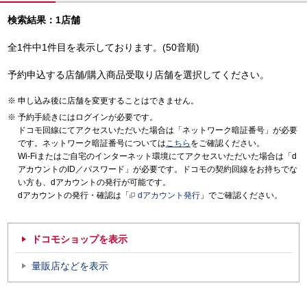
検索結果：1店舗
全1件中1件目を表示しております。(50音順)
予約申込する店舗/購入商品受取り店舗を選択してください。
申し込み後に店舗を変更することはできません。
予約手続きにはログインが必要です。
ドコモ回線にてアクセスいただいた場合は「ネットワーク暗証番号」が必要
です。ネットワーク暗証番号については
こちら
をご確認ください。
Wi-Fiまたはご自宅のインターネット環境にてアクセスいただいた場合は「d
アカウントのID／パスワード」が必要です。ドコモの契約回線をお持ちでな
い方も、dアカウントの発行が可能です。
dアカウントの発行・確認は「
dアカウント発行
」でご確認ください。
ドコモショップを表示
量販店などを表示