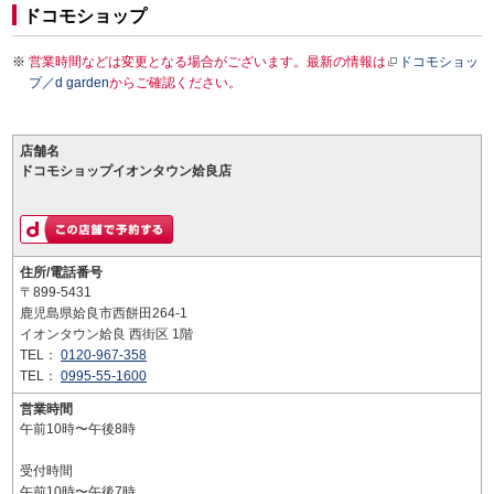
ドコモショップ
営業時間などは変更となる場合がございます。最新の情報は
ドコモショッ
プ／d garden
からご確認ください。
店舗名
ドコモショップイオンタウン姶良店
住所/電話番号
〒899-5431
鹿児島県姶良市西餅田264-1
イオンタウン姶良 西街区 1階
TEL：
0120-967-358
TEL：
0995-55-1600
営業時間
午前10時〜午後8時
受付時間
午前10時〜午後7時