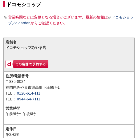
ドコモショップ
営業時間などは変更となる場合がございます。最新の情報は
ドコモショッ
プ／d garden
からご確認ください。
店舗名
ドコモショップみやま店
住所/電話番号
〒835-0024
福岡県みやま市瀬高町下庄687-1
TEL：
0120-614-111
TEL：
0944-64-7111
営業時間
午前9時〜午後6時
定休日
第2水曜