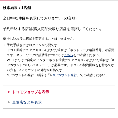
検索結果：1店舗
全1件中1件目を表示しております。(50音順)
予約申込する店舗/購入商品受取り店舗を選択してください。
申し込み後に店舗を変更することはできません。
予約手続きにはログインが必要です。
ドコモ回線にてアクセスいただいた場合は「ネットワーク暗証番号」が必要
です。ネットワーク暗証番号については
こちら
をご確認ください。
Wi-Fiまたはご自宅のインターネット環境にてアクセスいただいた場合は「d
アカウントのID／パスワード」が必要です。ドコモの契約回線をお持ちでな
い方も、dアカウントの発行が可能です。
dアカウントの発行・確認は「
dアカウント発行
」でご確認ください。
ドコモショップを表示
量販店などを表示