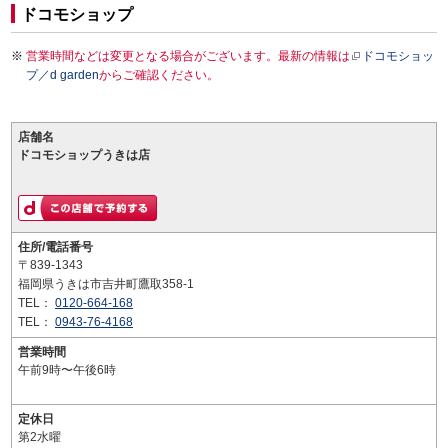
ドコモショップ
営業時間などは変更となる場合がございます。最新の情報は
ドコモショッ
プ／d garden
からご確認ください。
店舗名
ドコモショップうきは店
住所/電話番号
〒839-1343
福岡県うきは市吉井町鷹取358-1
TEL：
0120-664-168
TEL：
0943-76-4168
営業時間
午前9時〜午後6時
定休日
第2水曜