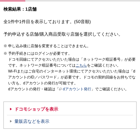
検索結果：1店舗
全1件中1件目を表示しております。(50音順)
予約申込する店舗/購入商品受取り店舗を選択してください。
申し込み後に店舗を変更することはできません。
予約手続きにはログインが必要です。
ドコモ回線にてアクセスいただいた場合は「ネットワーク暗証番号」が必要
です。ネットワーク暗証番号については
こちら
をご確認ください。
Wi-Fiまたはご自宅のインターネット環境にてアクセスいただいた場合は「d
アカウントのID／パスワード」が必要です。ドコモの契約回線をお持ちでな
い方も、dアカウントの発行が可能です。
dアカウントの発行・確認は「
dアカウント発行
」でご確認ください。
ドコモショップを表示
量販店などを表示