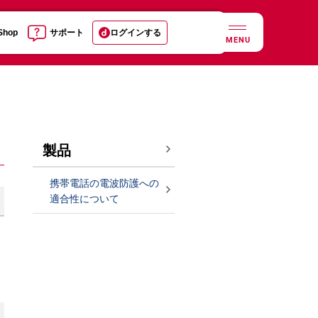
 Shop
サポート
ログインする
MENU
製品
携帯電話の電波防護への
適合性について