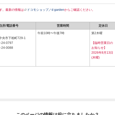
す。最新の情報は
ドコモショップ／d garden
からご確認ください。
住所/電話番号
営業時間
定休日
1
午前10時〜午後7時
第2木曜
央市下柏町729-1
-24-0797
【臨時営業日の
-24-0088
お知らせ】
2026年8月13日
(木曜)
このページの情報は役に立ちましたか？