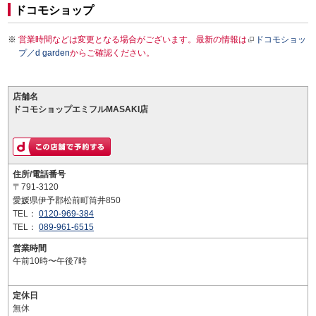
ドコモショップ
営業時間などは変更となる場合がございます。最新の情報は
ドコモショッ
プ／d garden
からご確認ください。
店舗名
ドコモショップエミフルMASAKI店
住所/電話番号
〒791-3120
愛媛県伊予郡松前町筒井850
TEL：
0120-969-384
TEL：
089-961-6515
営業時間
午前10時〜午後7時
定休日
無休