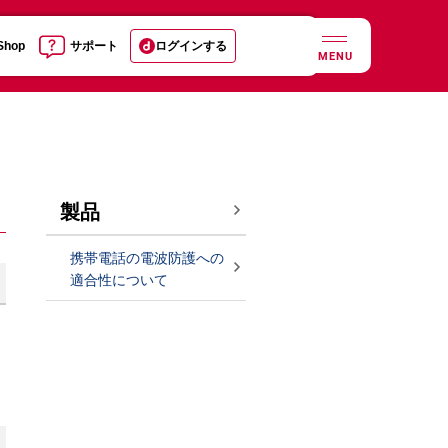
 Shop
サポート
ログインする
MENU
製品
携帯電話の電波防護への
適合性について