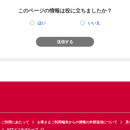
このページの情報は役に立ちましたか？
はい
いいえ
送信する
トご利用にあたって
お客さまご利用端末からの情報の外部送信について
見
NTTドコモグループ