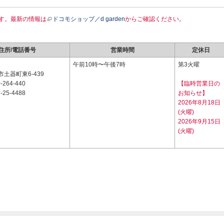
す。最新の情報は
ドコモショップ／d garden
からご確認ください。
住所/電話番号
営業時間
定休日
2
午前10時〜午後7時
第3火曜
土器町東6-439
-264-440
【臨時営業日の
-25-4488
お知らせ】
2026年8月18日
(火曜)
2026年9月15日
(火曜)