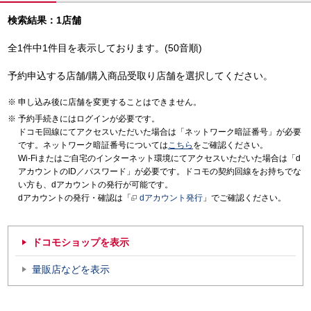
検索結果：1店舗
全1件中1件目を表示しております。(50音順)
予約申込する店舗/購入商品受取り店舗を選択してください。
申し込み後に店舗を変更することはできません。
予約手続きにはログインが必要です。
ドコモ回線にてアクセスいただいた場合は「ネットワーク暗証番号」が必要
です。ネットワーク暗証番号については
こちら
をご確認ください。
Wi-Fiまたはご自宅のインターネット環境にてアクセスいただいた場合は「d
アカウントのID／パスワード」が必要です。ドコモの契約回線をお持ちでな
い方も、dアカウントの発行が可能です。
dアカウントの発行・確認は「
dアカウント発行
」でご確認ください。
ドコモショップを表示
量販店などを表示