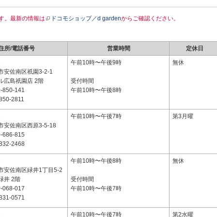
す。最新の情報は
ドコモショップ／d garden
からご確認ください。
住所/電話番号
営業時間
定休日
8
午前10時〜午後9時
無休
安佐南区祇園3-2-1
ル広島祇園店 2階
受付時間
-850-141
午前10時〜午後8時
850-2811
3
午前10時〜午後7時
第3月曜
安佐南区西原3-5-18
-686-815
832-2468
3
午前10時〜午後8時
無休
市安佐南区緑井1丁目5-2
井 2階
受付時間
-068-017
午前10時〜午後7時
831-0571
3
午前10時〜午後7時
第2水曜