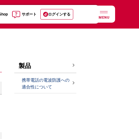
 Shop
サポート
ログインする
MENU
製品
携帯電話の電波防護への
適合性について