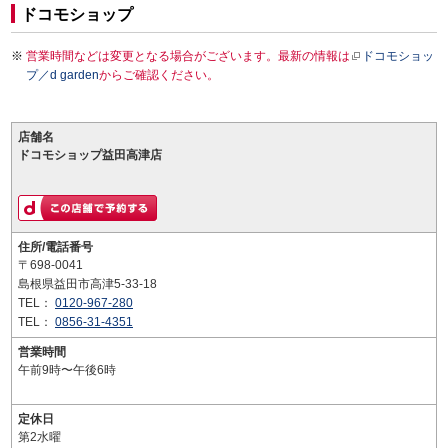
ドコモショップ
営業時間などは変更となる場合がございます。最新の情報は
ドコモショッ
プ／d garden
からご確認ください。
店舗名
ドコモショップ益田高津店
住所/電話番号
〒698-0041
島根県益田市高津5-33-18
TEL：
0120-967-280
TEL：
0856-31-4351
営業時間
午前9時〜午後6時
定休日
第2水曜