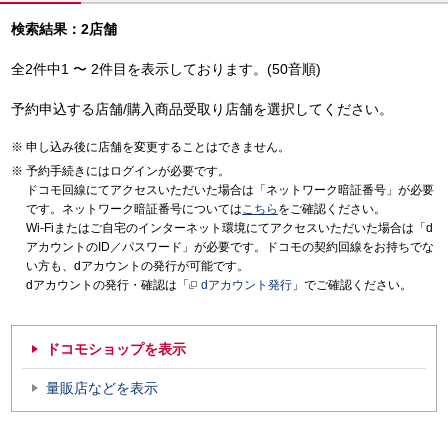
検索結果：2店舗
全2件中1 〜 2件目を表示しております。(50音順)
予約申込する店舗/購入商品受取り店舗を選択してください。
申し込み後に店舗を変更することはできません。
予約手続きにはログインが必要です。
ドコモ回線にてアクセスいただいた場合は「ネットワーク暗証番号」が必要
です。ネットワーク暗証番号については
こちら
をご確認ください。
Wi-Fiまたはご自宅のインターネット環境にてアクセスいただいた場合は「d
アカウントのID／パスワード」が必要です。ドコモの契約回線をお持ちでな
い方も、dアカウントの発行が可能です。
dアカウントの発行・確認は「
dアカウント発行
」でご確認ください。
ドコモショップを表示
量販店などを表示