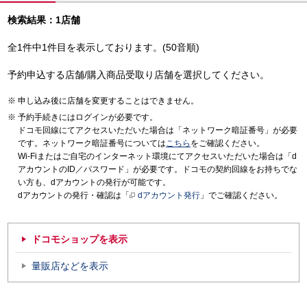
検索結果：1店舗
全1件中1件目を表示しております。(50音順)
予約申込する店舗/購入商品受取り店舗を選択してください。
申し込み後に店舗を変更することはできません。
予約手続きにはログインが必要です。
ドコモ回線にてアクセスいただいた場合は「ネットワーク暗証番号」が必要
です。ネットワーク暗証番号については
こちら
をご確認ください。
Wi-Fiまたはご自宅のインターネット環境にてアクセスいただいた場合は「d
アカウントのID／パスワード」が必要です。ドコモの契約回線をお持ちでな
い方も、dアカウントの発行が可能です。
dアカウントの発行・確認は「
dアカウント発行
」でご確認ください。
ドコモショップを表示
量販店などを表示